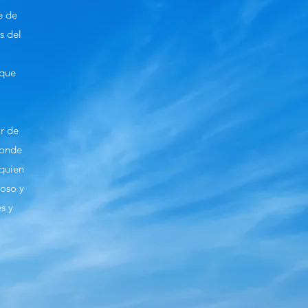
e de
s del
 que
ir de
donde
 quien
roso y
s y