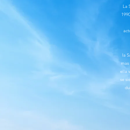
La 
1990
act
la S
mas 
ella 
se si
du