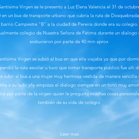
Santísima Virgen se le presento a Luz Elena Valencia el 31 de octubr
 en un bus de transporte urbano que cubría la ruta de Dosquebrada
barrio Campestre "B" a la ciudad de Pereira donde era su colegio.
ualmente colegio de Nuestra Señora de Fátima durante un dialogo
sostuvieron por parte de 40 min aprox
antísima Virgen se subió al bus en que ella viajaba ya que por dorm
perdió la ruta escolar u tuvo que tomar transporte publico fue alli 
ve subir al bus a una mujer muy hermosa vestida de manera sencilla
enta a su lado y6y empieza el dialogo siempre en un tono muy amo
lce por parte de la virgen quien le pregunta muchas cosas personale
también de su vida de colegio
Leer mas